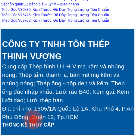
Sắt hộp quận 12 bảng giá – uy tín – giao nhanh
Thép Góc V80x80: Kích Thước, Độ Dày, Trọng Lượng Tiêu Chuẩn
Thép Góc V75x75: Kích Thước, Độ Dày, Trọng Lượng Tiêu Chuẩn
Thép Góc V63x63: Kích Thước, Độ Dày, Trọng Lượng Tiêu Chuẩn
CÔNG TY TNHH TÔN THÉP
THỊNH VƯỢNG
Cung cấp Thép hình U-I-H-V mạ kẽm và nhúng
nóng; Thép tấm, thanh la, bản mã mạ kẽm và
nhúng nóng; Thép ống - hộp đen và kẽm; Thép
ống đúc nhập khẩu; Lưới rào B40; Kẽm gai; Kẽm
lưỡi dao; Lưới thép hàn
Địa chỉ kho: 1605/1A Quốc Lộ 1A, Khu Phố 4, P.An
Phú Đông, Quận 12, Tp.HCM
THỐNG KÊ TRUY CẬP