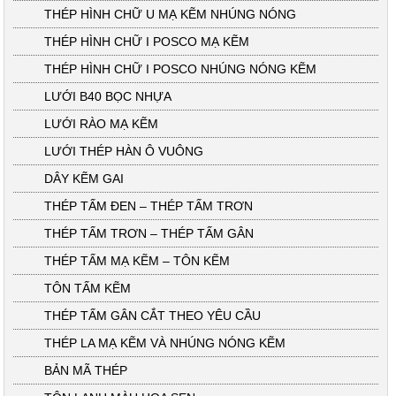
THÉP HÌNH CHỮ U MẠ KẼM NHÚNG NÓNG
THÉP HÌNH CHỮ I POSCO MẠ KẼM
THÉP HÌNH CHỮ I POSCO NHÚNG NÓNG KẼM
LƯỚI B40 BỌC NHỰA
LƯỚI RÀO MẠ KẼM
LƯỚI THÉP HÀN Ô VUÔNG
DÂY KẼM GAI
THÉP TẤM ĐEN – THÉP TẤM TRƠN
THÉP TẤM TRƠN – THÉP TẤM GÂN
THÉP TẤM MẠ KẼM – TÔN KẼM
TÔN TẤM KẼM
THÉP TẤM GÂN CẮT THEO YÊU CẦU
THÉP LA MẠ KẼM VÀ NHÚNG NÓNG KẼM
BẢN MÃ THÉP