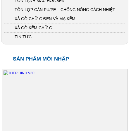
TÔN LẠNH MÀU HOA SEN
TÔN LỢP CÁN PU/PE – CHỐNG NÓNG CÁCH NHIỆT
XÀ GỒ CHỮ C ĐEN VÀ MẠ KẼM
XÀ GỒ KẼM CHỮ C
TIN TỨC
SẢN PHẨM MỚI NHẬP