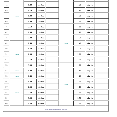
42
1.40
cây 6m
1.20
cây 6m
43
1.70
cây 6m
1.40
cây 6m
44
1.80
cây 6m
1.70
cây 6m
□ 50×100
45
2.00
cây 6m
1.80
cây 6m
46
2.50
cây 6m
1.00
cây 6m
47
2.90
cây 6m
1.10
cây 6m
48
3.00
cây 6m
1.20
cây 6m
49
1.40
cây 6m
1.40
cây 6m
□ 40×40
50
1.70
cây 6m
1.70
cây 6m
51
2.00
cây 6m
2.00
cây 6m
□ 60×120
52
2.50
cây 6m
2.50
cây 6m
53
3.00
cây 6m
1.00
cây 6m
54
1.40
cây 6m
1.10
cây 6m
□ 30×90
55
1.40
cây 6m
1.20
cây 6m
□ 38×38
56
1.80
cây 6m
1.40
cây 6m
□ 50*50
57
2.00
cây 6m
1.70
cây 6m
58
2.50
cây 6m
2.00
cây 6m
□ 100×100
59
3.00
cây 6m
2.50
cây 6m
60
3.50
cây 6m
3.00
cây 6m
Độ dày, quy cách lớn vui lòng liên hệ : 0909 738 227
.