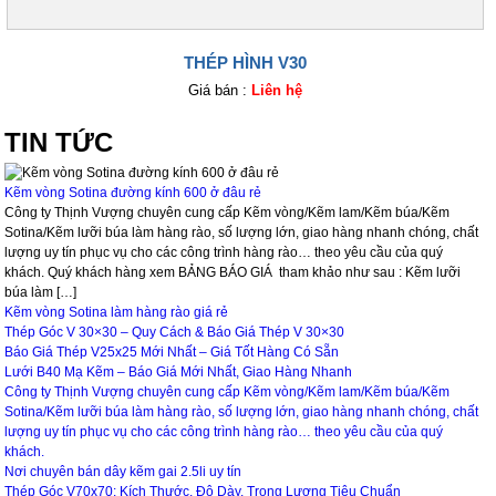
THÉP HÌNH V30
Giá bán :
Liên hệ
TIN TỨC
Kẽm vòng Sotina đường kính 600 ở đâu rẻ
Công ty Thịnh Vượng chuyên cung cấp Kẽm vòng/Kẽm lam/Kẽm búa/Kẽm
Sotina/Kẽm lưỡi búa làm hàng rào, số lượng lớn, giao hàng nhanh chóng, chất
lượng uy tín phục vụ cho các công trình hàng rào… theo yêu cầu của quý
khách. Quý khách hàng xem BẢNG BÁO GIÁ tham khảo như sau : Kẽm lưỡi
búa làm […]
Kẽm vòng Sotina làm hàng rào giá rẻ
Thép Góc V 30×30 – Quy Cách & Báo Giá Thép V 30×30
Báo Giá Thép V25x25 Mới Nhất – Giá Tốt Hàng Có Sẵn
Lưới B40 Mạ Kẽm – Báo Giá Mới Nhất, Giao Hàng Nhanh
Công ty Thịnh Vượng chuyên cung cấp Kẽm vòng/Kẽm lam/Kẽm búa/Kẽm
Sotina/Kẽm lưỡi búa làm hàng rào, số lượng lớn, giao hàng nhanh chóng, chất
lượng uy tín phục vụ cho các công trình hàng rào… theo yêu cầu của quý
khách.
Nơi chuyên bán dây kẽm gai 2.5li uy tín
Thép Góc V70x70: Kích Thước, Độ Dày, Trọng Lượng Tiêu Chuẩn