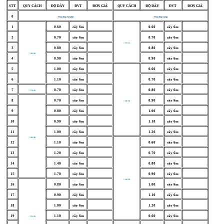
STT
QUY CÁCH
ĐỘ DÀY
ĐVT
ĐƠN GIÁ
QUY CÁCH
ĐỘ DÀY
ĐVT
ĐƠN GIÁ
0
Thép hộp chữ nhật
Thép hộp vuông
1
0.60
cây 6m
0.60
cây 6m
2
0.70
cây 6m
0.70
cây 6m
□ 12×12
3
0.80
cây 6m
0.80
cây 6m
□ 10×20
4
0.90
cây 6m
0.90
cây 6m
5
1.00
cây 6m
0.60
cây 6m
6
1.10
cây 6m
0.70
cây 6m
7
0.70
cây 6m
0.80
cây 6m
□ 13×26
8
0.70
cây 6m
0.90
cây 6m
□ 14×14
9
0.80
cây 6m
1.00
cây 6m
10
0.90
cây 6m
1.10
cây 6m
11
1.00
cây 6m
1.20
cây 6m
□ 20×40
12
1.10
cây 6m
0.60
cây 6m
13
1.20
cây 6m
0.70
cây 6m
14
1.40
cây 6m
0.80
cây 6m
15
1.70
cây 6m
0.90
cây 6m
□ 16×16
16
0.80
cây 6m
1.00
cây 6m
17
0.90
cây 6m
1.10
cây 6m
18
1.00
cây 6m
1.20
cây 6m
19
1.10
cây 6m
0.60
cây 6m
□ 25×50