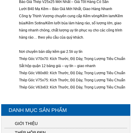
Báo Giá Thép V25x25 Mới Nhất – Giá Tốt Hàng Có Sẵn
Lưới B40 Mạ Kẽm – Báo Giá Mới Nhất, Giao Hàng Nhanh
Công ty Thịnh Vượng chuyên cung cấp Kẽm vòng/Kẽm lam/Kẽm
búa/Kẽm Sotina/Kẽm lưỡi búa làm hàng rào, số lượng lớn, giao
hàng nhanh chóng, chất lượng uy tín phục vụ cho các công trình
hàng rào… theo yêu cầu của quý khách.
Nơi chuyên bán dây kẽm gai 2.5li uy tín
Thép Góc V70x70: Kích Thước, Độ Dày, Trọng Lượng Tiêu Chuẩn
Sắt hộp quận 12 bảng giá – uy tín – giao nhanh
Thép Góc V80x80: Kích Thước, Độ Dày, Trọng Lượng Tiêu Chuẩn
Thép Góc V75x75: Kích Thước, Độ Dày, Trọng Lượng Tiêu Chuẩn
Thép Góc V63x63: Kích Thước, Độ Dày, Trọng Lượng Tiêu Chuẩn
DANH MỤC SẢN PHẨM
GIỚI THIỆU
THÉP HỘP ĐEN