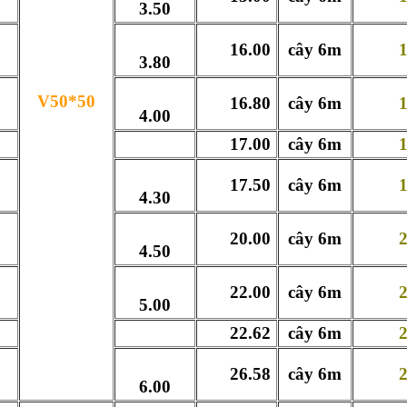
3.50
16.00
cây 6m
163
3.80
V50*50
16.80
cây 6m
172
4.00
17.00
cây 6m
173
17.50
cây 6m
178
4.30
20.00
cây 6m
204
4.50
22.00
cây 6m
224
5.00
22.62
cây 6m
234
26.58
cây 6m
275
6.00