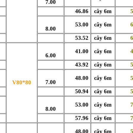
7.00
46.86
cây 6m
549
53.00
cây 6m
635
8.00
53.52
cây 6m
639
41.00
cây 6m
490
6.00
43.92
cây 6m
549
48.00
cây 6m
574
7.00
V80*80
50.94
cây 6m
597
53.00
cây 6m
736
8.00
57.96
cây 6m
766
48.00
cây 6m
593