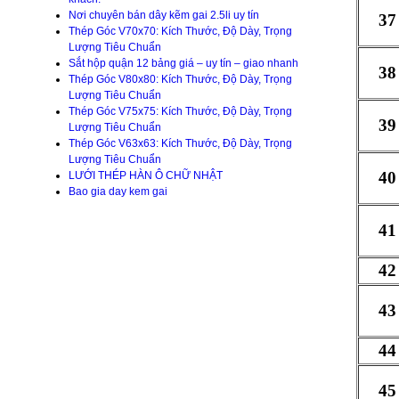
Nơi chuyên bán dây kẽm gai 2.5li uy tín
37
Thép Góc V70x70: Kích Thước, Độ Dày, Trọng
Lượng Tiêu Chuẩn
Sắt hộp quận 12 bảng giá – uy tín – giao nhanh
38
Thép Góc V80x80: Kích Thước, Độ Dày, Trọng
Lượng Tiêu Chuẩn
Thép Góc V75x75: Kích Thước, Độ Dày, Trọng
39
Lượng Tiêu Chuẩn
Thép Góc V63x63: Kích Thước, Độ Dày, Trọng
Lượng Tiêu Chuẩn
40
LƯỚI THÉP HÀN Ô CHỮ NHẬT
Bao gia day kem gai
41
42
43
44
45