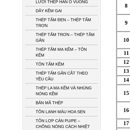
LƯỚI THÉP HÀN Ô VUÔNG
8
DÂY KẼM GAI
THÉP TẤM ĐEN – THÉP TẤM
9
TRƠN
THÉP TẤM TRƠN – THÉP TẤM
10
GÂN
THÉP TẤM MẠ KẼM – TÔN
11
KẼM
12
TÔN TẤM KẼM
13
THÉP TẤM GÂN CẮT THEO
YÊU CẦU
14
THÉP LA MẠ KẼM VÀ NHÚNG
15
NÓNG KẼM
BẢN MÃ THÉP
16
TÔN LẠNH MÀU HOA SEN
TÔN LỢP CÁN PU/PE –
17
CHỐNG NÓNG CÁCH NHIỆT