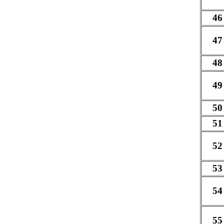
46
47
48
49
50
51
52
53
54
55