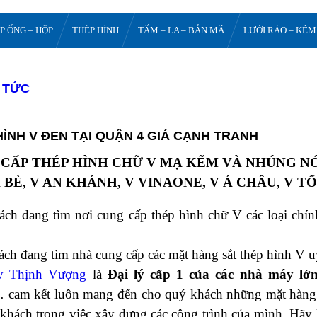
P ỐNG – HỘP
THÉP HÌNH
TẤM – LA – BẢN MÃ
LƯỚI RÀO – KẼM
N TỨC
HÌNH V ĐEN TẠI QUẬN 4 GIÁ CẠNH TRANH
CẤP THÉP HÌNH CHỮ V MẠ KẼM VÀ NHÚNG N
 BÈ, V AN KHÁNH, V VINAONE, V Á CHÂU, V T
ch đang tìm nơi cung cấp thép hình chữ V các loại chí
ch đang tìm nhà cung cấp các mặt hàng sắt thép hình V uy 
y Thịnh Vượng
là
Đại lý cấp 1 của các nhà máy lớ
 cam kết luôn mang đến cho quý khách những mặt hàng tốt
khách trong việc xây dựng các công trình của mình. Hãy 