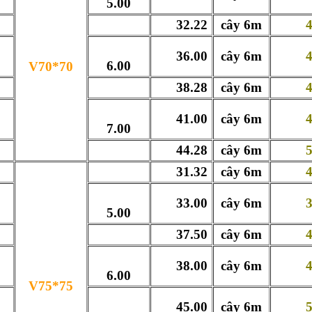
5.00
32.22
cây 6m
409
36.00
cây 6m
430
6.00
V70*70
38.28
cây 6m
440
41.00
cây 6m
479
7.00
44.28
cây 6m
509
31.32
cây 6m
435
33.00
cây 6m
395
5.00
37.50
cây 6m
440
38.00
cây 6m
455
6.00
V75*75
45.00
cây 6m
538