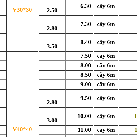
6.30
cây 6m
66
V30*30
2.50
7.30
cây 6m
77
2.80
8.40
cây 6m
88
3.50
7.50
cây 6m
77
8.00
cây 6m
81
8.50
cây 6m
86
9.00
cây 6m
92
9.50
cây 6m
97
2.80
10.00
cây 6m
106
3.00
V40*40
11.00
cây 6m
112