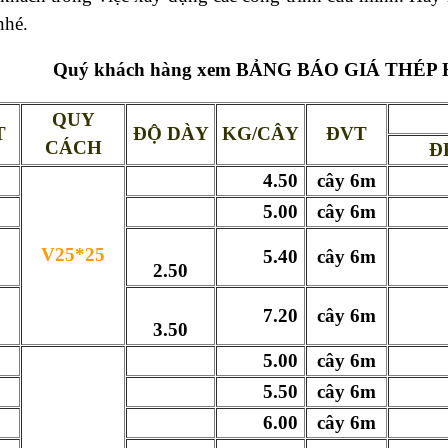
nhé.
Quý khách hàng xem
BẢNG BÁO GIÁ THÉP 
QUY
T
ĐỘ DÀY
KG/CÂY
ĐVT
CÁCH
Đ
4.50
cây 6m
51
5.00
cây 6m
57
V25*25
5.40
cây 6m
61
2.50
7.20
cây 6m
82
3.50
5.00
cây 6m
54
5.50
cây 6m
58
6.00
cây 6m
63