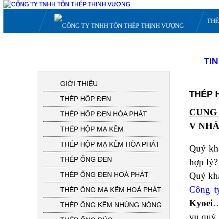
THÉ
TI
DANH MỤC SẢN PHẨM
GIỚI THIỆU
THÉP 
THÉP HỘP ĐEN
CUNG 
THÉP HỘP ĐEN HÒA PHÁT
V NHÀ
THÉP HỘP MẠ KẼM
THÉP HỘP MẠ KẼM HÒA PHÁT
Quý khá
THÉP ỐNG ĐEN
hợp lý?
THÉP ỐNG ĐEN HOÀ PHÁT
Quý khá
Công t
THÉP ỐNG MẠ KẼM HOÀ PHÁT
Kyoei
…
THÉP ỐNG KẼM NHÚNG NÓNG
vụ quý 