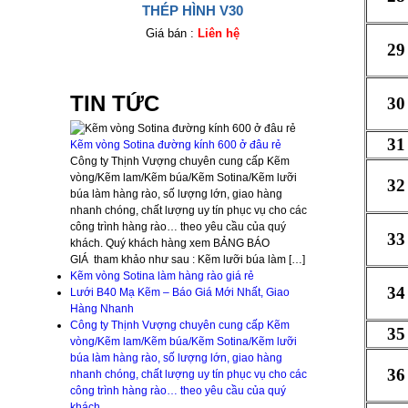
THÉP HÌNH V30
Giá bán :
Liên hệ
29
TIN TỨC
30
31
Kẽm vòng Sotina đường kính 600 ở đâu rẻ
Công ty Thịnh Vượng chuyên cung cấp Kẽm
vòng/Kẽm lam/Kẽm búa/Kẽm Sotina/Kẽm lưỡi
32
búa làm hàng rào, số lượng lớn, giao hàng
nhanh chóng, chất lượng uy tín phục vụ cho các
công trình hàng rào… theo yêu cầu của quý
33
khách. Quý khách hàng xem BẢNG BÁO
GIÁ tham khảo như sau : Kẽm lưỡi búa làm […]
Kẽm vòng Sotina làm hàng rào giá rẻ
34
Lưới B40 Mạ Kẽm – Báo Giá Mới Nhất, Giao
Hàng Nhanh
Công ty Thịnh Vượng chuyên cung cấp Kẽm
35
vòng/Kẽm lam/Kẽm búa/Kẽm Sotina/Kẽm lưỡi
búa làm hàng rào, số lượng lớn, giao hàng
36
nhanh chóng, chất lượng uy tín phục vụ cho các
công trình hàng rào… theo yêu cầu của quý
khách.