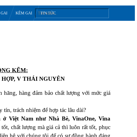
 GAI
KẼM GAI
TIN TỨC
ÓNG KẼM:
Ổ HỢP, V THÁI NGUYÊN
nh hãng, hàng đảm bảo chất lượng với mức giá
tín, trách nhiệm để hợp tác lâu dài?
n ở Việt Nam như Nhà Bè, VinaOne, Vina
, chất lượng mà giá cả thì luôn rất tốt, phục
liên hệ với chúng tôi để có sự đồng hành đáng