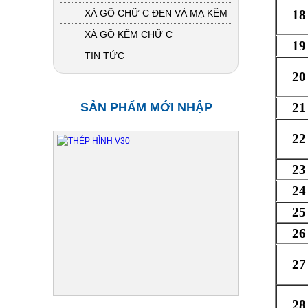
XÀ GỒ CHỮ C ĐEN VÀ MẠ KẼM
18
XÀ GỒ KẼM CHỮ C
19
TIN TỨC
20
SẢN PHẨM MỚI NHẬP
21
22
23
24
25
26
27
28