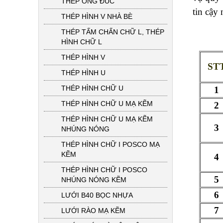
THÉP ỐNG ĐÚC
tin cậy 
THÉP HÌNH V NHÀ BÈ
THÉP TẤM CHẤN CHỮ L, THÉP
HÌNH CHỮ L
THÉP HÌNH V
ST
THÉP HÌNH U
THÉP HÌNH CHỮ U
1
THÉP HÌNH CHỮ U MẠ KẼM
2
THÉP HÌNH CHỮ U MẠ KẼM
3
NHÚNG NÓNG
THÉP HÌNH CHỮ I POSCO MẠ
KẼM
4
THÉP HÌNH CHỮ I POSCO
5
NHÚNG NÓNG KẼM
6
LƯỚI B40 BỌC NHỰA
7
LƯỚI RÀO MẠ KẼM