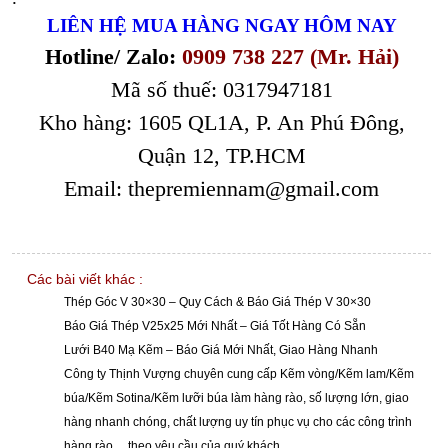
LIÊN HỆ MUA HÀNG NGAY HÔM NAY
Hotline/ Zalo:
0909 738 227 (Mr. Hải)
Mã số thuế: 0317947181
Kho hàng: 1605 QL1A, P. An Phú Đông,
Quận 12, TP.HCM
Email: thepremiennam@gmail.com
Các bài viết khác :
Thép Góc V 30×30 – Quy Cách & Báo Giá Thép V 30×30
Báo Giá Thép V25x25 Mới Nhất – Giá Tốt Hàng Có Sẵn
Lưới B40 Mạ Kẽm – Báo Giá Mới Nhất, Giao Hàng Nhanh
Công ty Thịnh Vượng chuyên cung cấp Kẽm vòng/Kẽm lam/Kẽm
búa/Kẽm Sotina/Kẽm lưỡi búa làm hàng rào, số lượng lớn, giao
hàng nhanh chóng, chất lượng uy tín phục vụ cho các công trình
hàng rào… theo yêu cầu của quý khách.