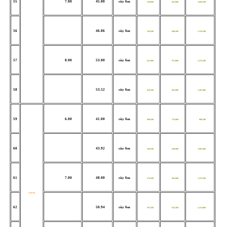
55
7.00
45.00
cây 6m
538,000
825,000
1,082,500
56
46.86
cây 6m
549,500
848,500
1,116,500
57
8.00
53.00
cây 6m
635,000
973,000
1,276,500
58
53.52
cây 6m
639,500
981,000
1,287,000
59
6.00
41.00
cây 6m
490,500
752,000
986,500
60
43.92
cây 6m
549,500
830,000
1,081,000
61
7.00
48.00
cây 6m
574,500
881,000
1,155,500
V80*80
62
50.94
cây 6m
597,500
922,500
1,214,000