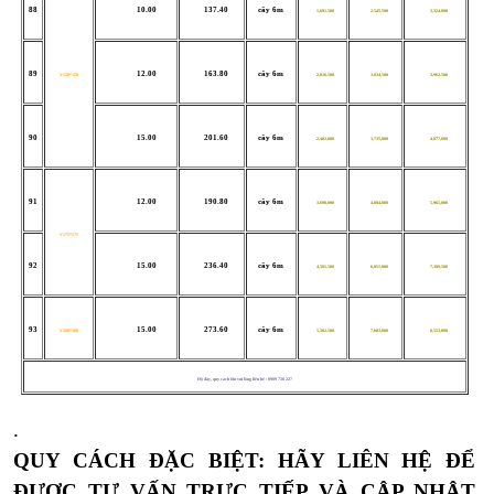
88
10.00
137.40
cây 6m
1,691,500
2,545,500
3,324,000
89
12.00
163.80
cây 6m
V150*150
2,016,500
3,034,500
3,962,500
90
15.00
201.60
cây 6m
2,482,000
3,735,000
4,877,000
91
12.00
190.80
cây 6m
3,698,000
4,884,000
5,965,000
V175*175
92
15.00
236.40
cây 6m
4,581,500
6,051,000
7,389,500
93
15.00
273.60
cây 6m
V200*200
5,302,500
7,003,000
8,553,000
Độ dày, quy cách lớn vui lòng liên hệ : 0909 738 227
.
QUY CÁCH ĐẶC BIỆT: HÃY LIÊN HỆ ĐỂ
ĐƯỢC TƯ VẤN TRỰC TIẾP VÀ CẬP NHẬT