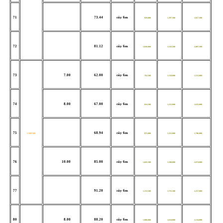
71
73.44
cây 6m
929,000
1,397,500
1,817,500
72
81.12
cây 6m
1,026,000
1,543,500
2,007,500
73
7.00
62.00
cây 6m
762,500
1,158,000
1,513,000
74
8.00
67.00
cây 6m
824,500
1,252,000
1,635,000
75
68.94
cây 6m
V100*100
872,000
1,312,000
1,706,000
76
10.00
85.00
cây 6m
1,045,500
1,588,000
2,074,000
77
91.20
cây 6m
1,153,500
1,735,500
2,257,000
80
8.00
88.20
cây 6m
1,086,000
1,634,000
2,134,000