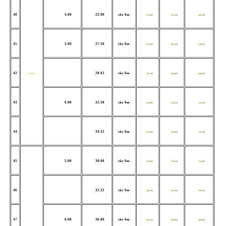
40
4.00
22.00
cây 6m
232,000
372,500
498,500
41
5.00
27.50
cây 6m
287,000
462,500
620,000
42
28.92
cây 6m
V63*63
299,500
484,000
649,500
43
6.00
32.50
cây 6m
339,000
546,500
732,500
44
34.32
cây 6m
363,000
582,000
778,500
45
5.00
30.00
cây 6m
359,000
550,500
722,000
46
32.22
cây 6m
409,500
615,000
799,500
47
6.00
36.00
cây 6m
430,500
660,000
866,000