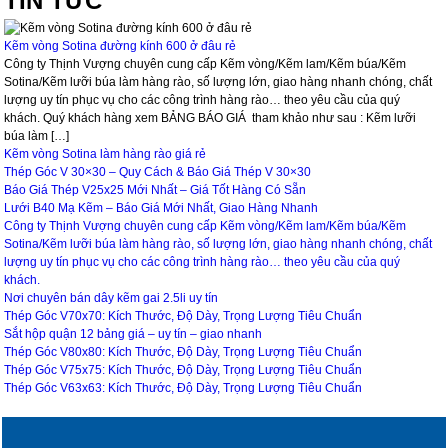
TIN TỨC
Kẽm vòng Sotina đường kính 600 ở đâu rẻ
Công ty Thịnh Vượng chuyên cung cấp Kẽm vòng/Kẽm lam/Kẽm búa/Kẽm
Sotina/Kẽm lưỡi búa làm hàng rào, số lượng lớn, giao hàng nhanh chóng, chất
lượng uy tín phục vụ cho các công trình hàng rào… theo yêu cầu của quý
khách. Quý khách hàng xem BẢNG BÁO GIÁ tham khảo như sau : Kẽm lưỡi
búa làm […]
Kẽm vòng Sotina làm hàng rào giá rẻ
Thép Góc V 30×30 – Quy Cách & Báo Giá Thép V 30×30
Báo Giá Thép V25x25 Mới Nhất – Giá Tốt Hàng Có Sẵn
Lưới B40 Mạ Kẽm – Báo Giá Mới Nhất, Giao Hàng Nhanh
Công ty Thịnh Vượng chuyên cung cấp Kẽm vòng/Kẽm lam/Kẽm búa/Kẽm
Sotina/Kẽm lưỡi búa làm hàng rào, số lượng lớn, giao hàng nhanh chóng, chất
lượng uy tín phục vụ cho các công trình hàng rào… theo yêu cầu của quý
khách.
Nơi chuyên bán dây kẽm gai 2.5li uy tín
Thép Góc V70x70: Kích Thước, Độ Dày, Trọng Lượng Tiêu Chuẩn
Sắt hộp quận 12 bảng giá – uy tín – giao nhanh
Thép Góc V80x80: Kích Thước, Độ Dày, Trọng Lượng Tiêu Chuẩn
Thép Góc V75x75: Kích Thước, Độ Dày, Trọng Lượng Tiêu Chuẩn
Thép Góc V63x63: Kích Thước, Độ Dày, Trọng Lượng Tiêu Chuẩn