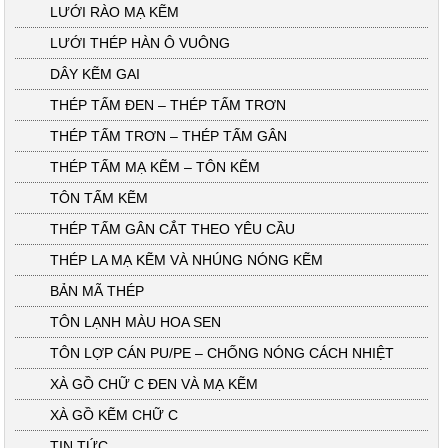
LƯỚI RÀO MẠ KẼM
LƯỚI THÉP HÀN Ô VUÔNG
DÂY KẼM GAI
THÉP TẤM ĐEN – THÉP TẤM TRƠN
THÉP TẤM TRƠN – THÉP TẤM GÂN
THÉP TẤM MẠ KẼM – TÔN KẼM
TÔN TẤM KẼM
THÉP TẤM GÂN CẮT THEO YÊU CẦU
THÉP LA MẠ KẼM VÀ NHÚNG NÓNG KẼM
BẢN MÃ THÉP
TÔN LẠNH MÀU HOA SEN
TÔN LỢP CÁN PU/PE – CHỐNG NÓNG CÁCH NHIỆT
XÀ GỒ CHỮ C ĐEN VÀ MẠ KẼM
XÀ GỒ KẼM CHỮ C
TIN TỨC