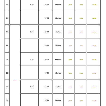
63
8.00
53.00
cây 6m
736,500
1,074,500
1,378,000
64
57.96
cây 6m
766,500
1,136,500
1,468,000
65
6.00
48.00
cây 6m
593,500
899,000
1,174,500
66
49.50
cây 6m
654,500
970,500
1,253,500
67
7.00
55.50
cây 6m
683,000
1,037,000
1,354,500
68
57.54
cây 6m
761,000
1,128,000
1,457,500
V90*90
69
8.00
63.00
cây 6m
776,500
1,178,500
1,539,000
70
65.64
cây 6m
845,500
1,264,500
1,640,000