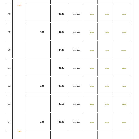
V70*70
48
38.28
cây 6m
440,500
685,000
903,500
49
7.00
41.00
cây 6m
479,000
740,500
975,000
50
44.28
cây 6m
509,000
791,500
1,045,000
51
31.32
cây 6m
435,000
635,000
814,000
52
5.00
33.00
cây 6m
395,000
605,500
794,500
53
37.50
cây 6m
440,000
679,500
894,000
54
6.00
38.00
cây 6m
455,000
697,500
915,000
V75*75