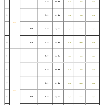
1
4.50
cây 6m
51,500
85,000
123,500
2
5.00
cây 6m
57,000
94,500
137,000
V25*25
3
2.50
5.40
cây 6m
61,500
102,000
147,500
4
3.50
7.20
cây 6m
82,000
136,000
197,000
5
5.00
cây 6m
54,500
92,000
134,500
6
5.50
cây 6m
58,000
99,000
146,000
7
6.00
cây 6m
63,500
108,500
159,500
V30*30
8
2.50
6.30
cây 6m
66,500
113,500
167,000