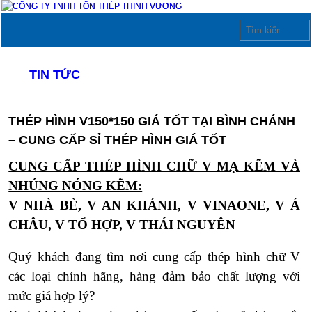
TIN TỨC
THÉP HÌNH V150*150 GIÁ TỐT TẠI BÌNH CHÁNH
– CUNG CẤP SỈ THÉP HÌNH GIÁ TỐT
CUNG CẤP THÉP HÌNH CHỮ V MẠ KẼM VÀ
NHÚNG NÓNG KẼM:
V NHÀ BÈ, V AN KHÁNH, V VINAONE, V Á
CHÂU, V TỔ HỢP, V THÁI NGUYÊN
Quý khách đang tìm nơi cung cấp thép hình chữ V
các loại chính hãng, hàng đảm bảo chất lượng với
mức giá hợp lý?