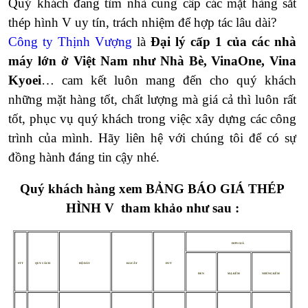
Quý khách đang tìm nhà cung cấp các mặt hàng sắt
thép hình V uy tín, trách nhiệm để hợp tác lâu dài?
Công ty Thịnh Vượng
là
Đại lý cấp 1 của các nhà
máy lớn ở Việt Nam như Nhà Bè, VinaOne, Vina
Kyoei
… cam kết luôn mang đến cho quý khách
những mặt hàng tốt, chất lượng mà giá cả thì luôn rất
tốt, phục vụ quý khách trong việc xây dựng các công
trình của mình. Hãy liên hệ với chúng tôi để có sự
đồng hành đáng tin cậy nhé.
Quý khách hàng xem
BẢNG BÁO GIÁ THÉP
HÌNH V
tham khảo như sau :
ĐƠN GIÁ
STT
QUY CÁCH
ĐỘ DÀY
KG/CÂY
ĐVT
ĐEN
MẠ KẼM
NHÚNG KẼM