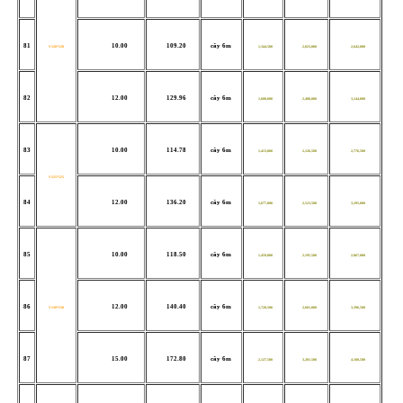
81
10.00
109.20
cây 6m
V120*120
1,344,500
2,023,000
2,642,000
82
12.00
129.96
cây 6m
1,600,000
2,408,000
3,144,000
83
10.00
114.78
cây 6m
1,413,000
2,126,500
2,776,500
V125*125
84
12.00
136.20
cây 6m
1,677,000
2,523,500
3,295,000
85
10.00
118.50
cây 6m
1,459,000
2,195,500
2,867,000
86
12.00
140.40
cây 6m
V130*130
1,728,500
2,601,000
3,396,500
87
15.00
172.80
cây 6m
2,127,500
3,201,500
4,180,500