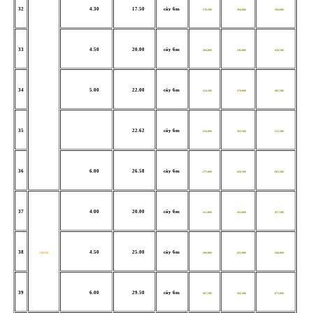
32
4.30
17.50
cây 6m
178,500
294,000
394,000
33
4.50
20.00
cây 6m
204,000
336,000
450,500
34
5.00
22.00
cây 6m
224,500
370,000
495,500
35
22.62
cây 6m
234,000
383,500
512,500
36
6.00
26.58
cây 6m
275,000
450,500
602,500
37
4.00
20.00
cây 6m
211,000
343,000
457,500
38
4.50
25.00
cây 6m
V60*60
260,000
425,000
568,000
39
6.00
29.50
cây 6m
307,500
502,500
671,000