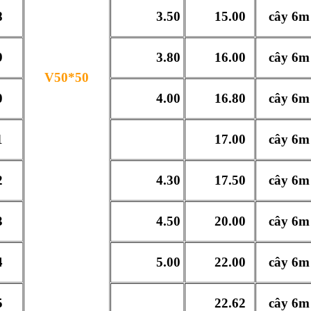
8
3.50
15.00
cây 6m
9
3.80
16.00
cây 6m
V50*50
0
4.00
16.80
cây 6m
1
17.00
cây 6m
2
4.30
17.50
cây 6m
3
4.50
20.00
cây 6m
4
5.00
22.00
cây 6m
5
22.62
cây 6m