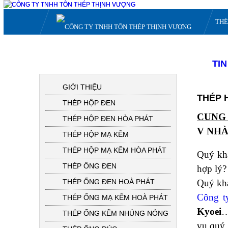
THÉ
TI
DANH MỤC SẢN PHẨM
GIỚI THIỆU
THÉP 
THÉP HỘP ĐEN
CUNG 
THÉP HỘP ĐEN HÒA PHÁT
V NHÀ
THÉP HỘP MẠ KẼM
THÉP HỘP MẠ KẼM HÒA PHÁT
Quý khá
THÉP ỐNG ĐEN
hợp lý?
THÉP ỐNG ĐEN HOÀ PHÁT
Quý khá
Công t
THÉP ỐNG MẠ KẼM HOÀ PHÁT
Kyoei
…
THÉP ỐNG KẼM NHÚNG NÓNG
vụ quý 