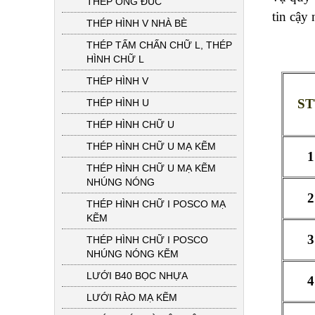
THÉP ỐNG ĐÚC
tin cậy 
THÉP HÌNH V NHÀ BÈ
THÉP TẤM CHẤN CHỮ L, THÉP
HÌNH CHỮ L
THÉP HÌNH V
S
THÉP HÌNH U
THÉP HÌNH CHỮ U
THÉP HÌNH CHỮ U MẠ KẼM
1
THÉP HÌNH CHỮ U MẠ KẼM
NHÚNG NÓNG
2
THÉP HÌNH CHỮ I POSCO MẠ
KẼM
3
THÉP HÌNH CHỮ I POSCO
NHÚNG NÓNG KẼM
LƯỚI B40 BỌC NHỰA
4
LƯỚI RÀO MẠ KẼM