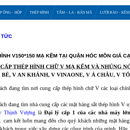
P ỐNG – HỘP
THÉP HÌNH
TẤM – LA – BẢN MÃ
LƯỚI RÀO – KẼM
N TỨC
HÌNH V150*150 MẠ KẼM TẠI QUẬN HÓC MÔN GIÁ 
CẤP THÉP HÌNH CHỮ V MẠ KẼM VÀ NHÚNG N
 BÈ, V AN KHÁNH, V VINAONE, V Á CHÂU, V T
ch đang tìm nơi cung cấp thép hình chữ V các loại chí
ch đang tìm nhà cung cấp các mặt hàng sắt thép hình V uy 
y Thịnh Vượng
là
Đại lý cấp 1 của các nhà máy lớ
 cam kết luôn mang đến cho quý khách những mặt hàng tốt
khách trong việc xây dựng các công trình của mình. Hãy 