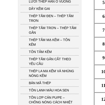
LƯỚI THÉP HÀN Ô VUÔNG
5
DÂY KẼM GAI
6
THÉP TẤM ĐEN – THÉP TẤM
TRƠN
THÉP TẤM TRƠN – THÉP TẤM
7
GÂN
THÉP TẤM MẠ KẼM – TÔN
8
KẼM
TÔN TẤM KẼM
9
THÉP TẤM GÂN CẮT THEO
YÊU CẦU
THÉP LA MẠ KẼM VÀ NHÚNG
1
NÓNG KẼM
BẢN MÃ THÉP
1
TÔN LẠNH MÀU HOA SEN
TÔN LỢP CÁN PU/PE –
1
CHỐNG NÓNG CÁCH NHIỆT