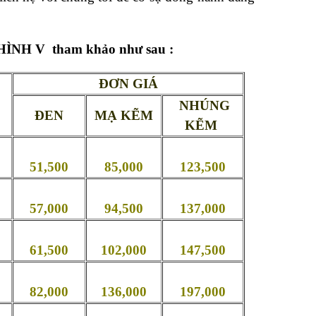
HÌNH V
tham khảo như sau :
ĐƠN GIÁ
NHÚNG
ĐEN
MẠ KẼM
KẼM
51,500
85,000
123,500
57,000
94,500
137,000
61,500
102,000
147,500
82,000
136,000
197,000