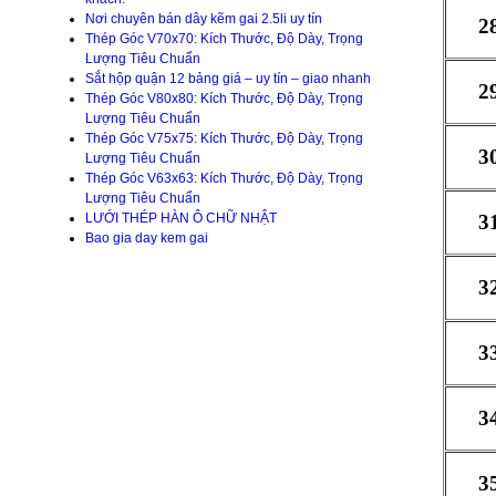
Nơi chuyên bán dây kẽm gai 2.5li uy tín
2
Thép Góc V70x70: Kích Thước, Độ Dày, Trọng
Lượng Tiêu Chuẩn
Sắt hộp quận 12 bảng giá – uy tín – giao nhanh
2
Thép Góc V80x80: Kích Thước, Độ Dày, Trọng
Lượng Tiêu Chuẩn
Thép Góc V75x75: Kích Thước, Độ Dày, Trọng
3
Lượng Tiêu Chuẩn
Thép Góc V63x63: Kích Thước, Độ Dày, Trọng
Lượng Tiêu Chuẩn
LƯỚI THÉP HÀN Ô CHỮ NHẬT
3
Bao gia day kem gai
3
3
3
3