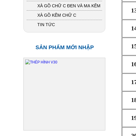
XÀ GỒ CHỮ C ĐEN VÀ MẠ KẼM
1
XÀ GỒ KẼM CHỮ C
TIN TỨC
1
1
SẢN PHẨM MỚI NHẬP
1
1
1
1
2