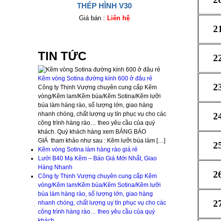
THÉP HÌNH V30
Giá bán :
Liên hệ
2
TIN TỨC
2
Kẽm vòng Sotina đường kính 600 ở đâu rẻ
2
Công ty Thịnh Vượng chuyên cung cấp Kẽm
vòng/Kẽm lam/Kẽm búa/Kẽm Sotina/Kẽm lưỡi
búa làm hàng rào, số lượng lớn, giao hàng
nhanh chóng, chất lượng uy tín phục vụ cho các
2
công trình hàng rào… theo yêu cầu của quý
khách. Quý khách hàng xem BẢNG BÁO
GIÁ tham khảo như sau : Kẽm lưỡi búa làm […]
2
Kẽm vòng Sotina làm hàng rào giá rẻ
Lưới B40 Mạ Kẽm – Báo Giá Mới Nhất, Giao
Hàng Nhanh
2
Công ty Thịnh Vượng chuyên cung cấp Kẽm
vòng/Kẽm lam/Kẽm búa/Kẽm Sotina/Kẽm lưỡi
búa làm hàng rào, số lượng lớn, giao hàng
2
nhanh chóng, chất lượng uy tín phục vụ cho các
công trình hàng rào… theo yêu cầu của quý
khách.