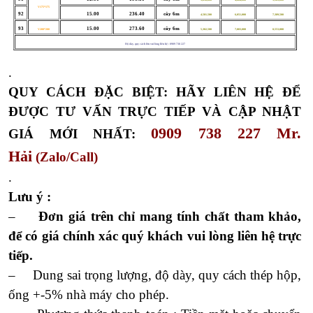
V175*175
92
15.00
236.40
cây 6m
4,581,500
6,051,000
7,389,500
93
15.00
273.60
cây 6m
V200*200
5,302,500
7,003,000
8,553,000
Độ dày, quy cách lớn vui lòng liên hệ : 0909 738 227
.
QUY CÁCH ĐẶC BIỆT: HÃY LIÊN HỆ ĐỂ
ĐƯỢC TƯ VẤN TRỰC TIẾP VÀ CẬP NHẬT
0909 738 227 Mr.
GIÁ MỚI NHẤT:
Hải
(Zalo/Call)
.
Lưu ý :
–
Đơn giá trên chỉ mang tính chất tham khảo,
để có giá chính xác quý khách vui lòng liên hệ trực
tiếp.
– Dung sai trọng lượng, độ dày, quy cách thép hộp,
ống +-5% nhà máy cho phép.