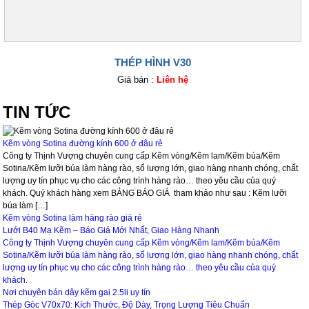
THÉP HÌNH V30
Giá bán :
Liên hệ
TIN TỨC
Kẽm vòng Sotina đường kính 600 ở đâu rẻ
Công ty Thịnh Vượng chuyên cung cấp Kẽm vòng/Kẽm lam/Kẽm búa/Kẽm
Sotina/Kẽm lưỡi búa làm hàng rào, số lượng lớn, giao hàng nhanh chóng, chất
lượng uy tín phục vụ cho các công trình hàng rào… theo yêu cầu của quý
khách. Quý khách hàng xem BẢNG BÁO GIÁ tham khảo như sau : Kẽm lưỡi
búa làm […]
Kẽm vòng Sotina làm hàng rào giá rẻ
Lưới B40 Mạ Kẽm – Báo Giá Mới Nhất, Giao Hàng Nhanh
Công ty Thịnh Vượng chuyên cung cấp Kẽm vòng/Kẽm lam/Kẽm búa/Kẽm
Sotina/Kẽm lưỡi búa làm hàng rào, số lượng lớn, giao hàng nhanh chóng, chất
lượng uy tín phục vụ cho các công trình hàng rào… theo yêu cầu của quý
khách.
Nơi chuyên bán dây kẽm gai 2.5li uy tín
Thép Góc V70x70: Kích Thước, Độ Dày, Trọng Lượng Tiêu Chuẩn