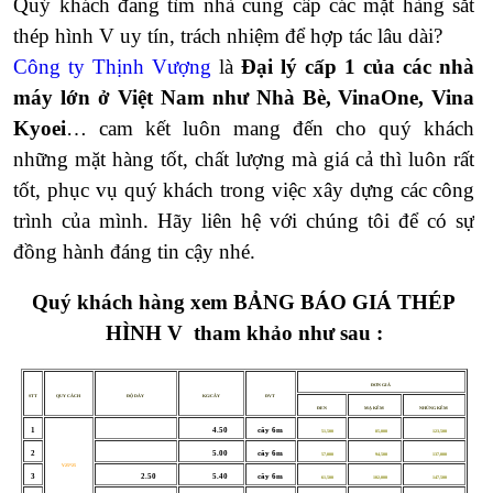
Quý khách đang tìm nhà cung cấp các mặt hàng sắt
thép hình V uy tín, trách nhiệm để hợp tác lâu dài?
Công ty Thịnh Vượng
là
Đại lý cấp 1 của các nhà
máy lớn ở Việt Nam như Nhà Bè, VinaOne, Vina
Kyoei
… cam kết luôn mang đến cho quý khách
những mặt hàng tốt, chất lượng mà giá cả thì luôn rất
tốt, phục vụ quý khách trong việc xây dựng các công
trình của mình. Hãy liên hệ với chúng tôi để có sự
đồng hành đáng tin cậy nhé.
Quý khách hàng xem
BẢNG BÁO GIÁ THÉP
HÌNH V
tham khảo như sau :
ĐƠN GIÁ
STT
QUY CÁCH
ĐỘ DÀY
KG/CÂY
ĐVT
ĐEN
MẠ KẼM
NHÚNG KẼM
1
4.50
cây 6m
51,500
85,000
123,500
2
5.00
cây 6m
57,000
94,500
137,000
V25*25
3
2.50
5.40
cây 6m
61,500
102,000
147,500