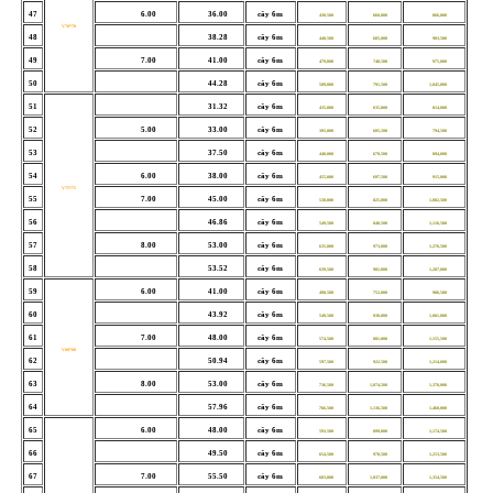
47
6.00
36.00
cây 6m
430,500
660,000
866,000
V70*70
48
38.28
cây 6m
440,500
685,000
903,500
49
7.00
41.00
cây 6m
479,000
740,500
975,000
50
44.28
cây 6m
509,000
791,500
1,045,000
51
31.32
cây 6m
435,000
635,000
814,000
52
5.00
33.00
cây 6m
395,000
605,500
794,500
53
37.50
cây 6m
440,000
679,500
894,000
54
6.00
38.00
cây 6m
455,000
697,500
915,000
V75*75
55
7.00
45.00
cây 6m
538,000
825,000
1,082,500
56
46.86
cây 6m
549,500
848,500
1,116,500
57
8.00
53.00
cây 6m
635,000
973,000
1,276,500
58
53.52
cây 6m
639,500
981,000
1,287,000
59
6.00
41.00
cây 6m
490,500
752,000
986,500
60
43.92
cây 6m
549,500
830,000
1,081,000
61
7.00
48.00
cây 6m
574,500
881,000
1,155,500
V80*80
62
50.94
cây 6m
597,500
922,500
1,214,000
63
8.00
53.00
cây 6m
736,500
1,074,500
1,378,000
64
57.96
cây 6m
766,500
1,136,500
1,468,000
65
6.00
48.00
cây 6m
593,500
899,000
1,174,500
66
49.50
cây 6m
654,500
970,500
1,253,500
67
7.00
55.50
cây 6m
683,000
1,037,000
1,354,500