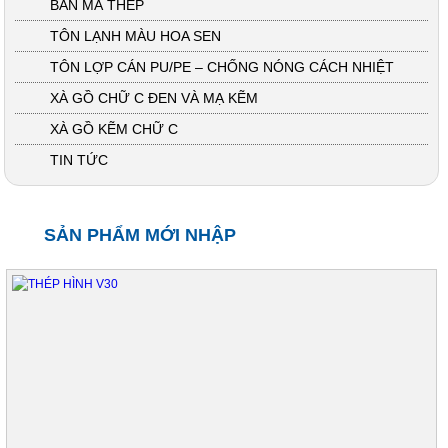
BẢN MÃ THÉP
TÔN LẠNH MÀU HOA SEN
TÔN LỢP CÁN PU/PE – CHỐNG NÓNG CÁCH NHIỆT
XÀ GỒ CHỮ C ĐEN VÀ MẠ KẼM
XÀ GỒ KẼM CHỮ C
TIN TỨC
SẢN PHẨM MỚI NHẬP