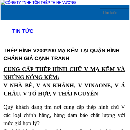
TIN TỨC
THÉP HÌNH V200*200 MẠ KẼM TẠI QUẬN BÌNH
CHÁNH GIÁ CẠNH TRANH
CUNG CẤP THÉP HÌNH CHỮ V MẠ KẼM VÀ
NHÚNG NÓNG KẼM:
V NHÀ BÈ, V AN KHÁNH, V VINAONE, V Á
CHÂU, V TỔ HỢP, V THÁI NGUYÊN
Quý khách đang tìm nơi cung cấp thép hình chữ V
các loại chính hãng, hàng đảm bảo chất lượng với
mức giá hợp lý?