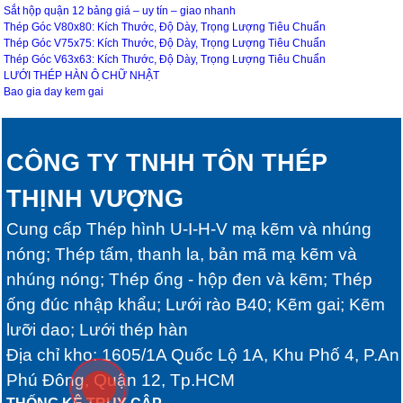
Sắt hộp quận 12 bảng giá – uy tín – giao nhanh
Thép Góc V80x80: Kích Thước, Độ Dày, Trọng Lượng Tiêu Chuẩn
Thép Góc V75x75: Kích Thước, Độ Dày, Trọng Lượng Tiêu Chuẩn
Thép Góc V63x63: Kích Thước, Độ Dày, Trọng Lượng Tiêu Chuẩn
LƯỚI THÉP HÀN Ô CHỮ NHẬT
Bao gia day kem gai
CÔNG TY TNHH TÔN THÉP
THỊNH VƯỢNG
Cung cấp Thép hình U-I-H-V mạ kẽm và nhúng
nóng; Thép tấm, thanh la, bản mã mạ kẽm và
nhúng nóng; Thép ống - hộp đen và kẽm; Thép
ống đúc nhập khẩu; Lưới rào B40; Kẽm gai; Kẽm
lưỡi dao; Lưới thép hàn
Địa chỉ kho: 1605/1A Quốc Lộ 1A, Khu Phố 4, P.An
Phú Đông, Quận 12, Tp.HCM