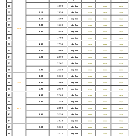
26
13.00
cây 6m
132,500
221,000
292,500
27
3.10
13.50
cây 6m
137,500
229,500
304,000
28
3.50
15.00
cây 6m
153,000
255,500
338,000
29
3.80
16.00
cây 6m
163,000
272,000
360,000
V50*50
30
4.00
16.80
cây 6m
172,500
283,500
379,500
31
17.00
cây 6m
173,000
285,500
382,500
32
4.30
17.50
cây 6m
178,500
294,000
394,000
33
4.50
20.00
cây 6m
204,000
336,000
450,500
34
5.00
22.00
cây 6m
224,500
370,000
495,500
35
22.62
cây 6m
234,000
383,500
512,500
36
6.00
26.58
cây 6m
275,000
450,500
602,500
37
4.00
20.00
cây 6m
211,000
343,000
457,500
38
4.50
25.00
cây 6m
V60*60
260,000
425,000
568,000
39
6.00
29.50
cây 6m
307,500
502,500
671,000
40
4.00
22.00
cây 6m
232,000
372,500
498,500
41
5.00
27.50
cây 6m
287,000
462,500
620,000
42
28.92
cây 6m
V63*63
299,500
484,000
649,500
43
6.00
32.50
cây 6m
339,000
546,500
732,500
44
34.32
cây 6m
363,000
582,000
778,500
45
5.00
30.00
cây 6m
359,000
550,500
722,000
46
32.22
cây 6m
409,500
615,000
799,500