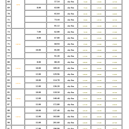
68
57.54
cây 6m
761,000
1,128,000
1,457,500
V90*90
69
8.00
63.00
cây 6m
776,500
1,178,500
1,539,000
70
65.64
cây 6m
845,500
1,264,500
1,640,000
71
73.44
cây 6m
929,000
1,397,500
1,817,500
72
81.12
cây 6m
1,026,000
1,543,500
2,007,500
73
7.00
62.00
cây 6m
762,500
1,158,000
1,513,000
74
8.00
67.00
cây 6m
824,500
1,252,000
1,635,000
75
68.94
cây 6m
V100*100
872,000
1,312,000
1,706,000
76
10.00
85.00
cây 6m
1,045,500
1,588,000
2,074,000
77
91.20
cây 6m
1,153,500
1,735,500
2,257,000
80
8.00
88.20
cây 6m
1,086,000
1,634,000
2,134,000
81
10.00
109.20
cây 6m
V120*120
1,344,500
2,023,000
2,642,000
82
12.00
129.96
cây 6m
1,600,000
2,408,000
3,144,000
83
10.00
114.78
cây 6m
1,413,000
2,126,500
2,776,500
V125*125
84
12.00
136.20
cây 6m
1,677,000
2,523,500
3,295,000
85
10.00
118.50
cây 6m
1,459,000
2,195,500
2,867,000
86
12.00
140.40
cây 6m
V130*130
1,728,500
2,601,000
3,396,500
87
15.00
172.80
cây 6m
2,127,500
3,201,500
4,180,500
88
10.00
137.40
cây 6m
1,691,500
2,545,500
3,324,000
89
12.00
163.80
cây 6m
V150*150
2,016,500
3,034,500
3,962,500
90
15.00
201.60
cây 6m
2,482,000
3,735,000
4,877,000
91
12.00
190.80
cây 6m
3,698,000
4,884,000
5,965,000