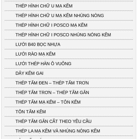
THÉP HÌNH CHỮ U MẠ KẼM
THÉP HÌNH CHỮ U MẠ KẼM NHÚNG NÓNG
THÉP HÌNH CHỮ I POSCO MẠ KẼM
THÉP HÌNH CHỮ I POSCO NHÚNG NÓNG KẼM
LƯỚI B40 BỌC NHỰA
LƯỚI RÀO MẠ KẼM
LƯỚI THÉP HÀN Ô VUÔNG
DÂY KẼM GAI
THÉP TẤM ĐEN – THÉP TẤM TRƠN
THÉP TẤM TRƠN – THÉP TẤM GÂN
THÉP TẤM MẠ KẼM – TÔN KẼM
TÔN TẤM KẼM
THÉP TẤM GÂN CẮT THEO YÊU CẦU
THÉP LA MẠ KẼM VÀ NHÚNG NÓNG KẼM