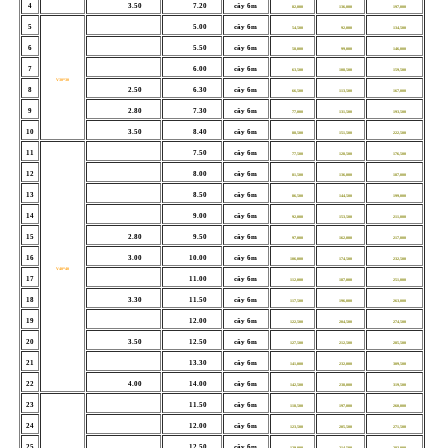
4
3.50
7.20
cây 6m
82,000
136,000
197,000
5
5.00
cây 6m
54,500
92,000
134,500
6
5.50
cây 6m
58,000
99,000
146,000
7
6.00
cây 6m
63,500
108,500
159,500
V30*30
8
2.50
6.30
cây 6m
66,500
113,500
167,000
9
2.80
7.30
cây 6m
77,000
131,500
193,500
10
3.50
8.40
cây 6m
88,500
151,500
222,500
11
7.50
cây 6m
77,500
128,500
176,500
12
8.00
cây 6m
81,500
136,000
187,000
13
8.50
cây 6m
86,500
144,500
199,000
14
9.00
cây 6m
92,000
153,500
211,000
15
2.80
9.50
cây 6m
97,000
162,000
217,000
16
3.00
10.00
cây 6m
106,000
174,500
232,500
V40*40
17
11.00
cây 6m
112,000
187,000
251,000
18
3.30
11.50
cây 6m
117,500
196,000
263,000
19
12.00
cây 6m
122,500
204,500
274,500
20
3.50
12.50
cây 6m
127,500
212,500
285,500
21
13.30
cây 6m
141,000
232,000
309,500
22
4.00
14.00
cây 6m
142,500
238,000
319,500
23
11.50
cây 6m
118,500
197,000
260,000
24
12.00
cây 6m
123,500
205,500
271,500
25
12.50
cây 6m
129,000
214,500
283,000