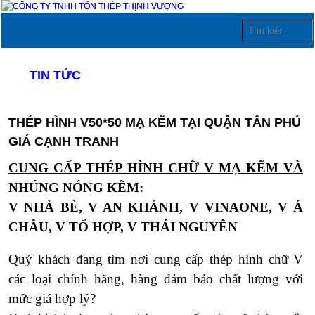
TIN TỨC
THÉP HÌNH V50*50 MẠ KẼM TẠI QUẬN TÂN PHÚ
GIÁ CẠNH TRANH
CUNG CẤP THÉP HÌNH CHỮ V MẠ KẼM VÀ
NHÚNG NÓNG KẼM:
V NHÀ BÈ, V AN KHÁNH, V VINAONE, V Á
CHÂU, V TỔ HỢP, V THÁI NGUYÊN
Quý khách đang tìm nơi cung cấp thép hình chữ V
các loại chính hãng, hàng đảm bảo chất lượng với
mức giá hợp lý?