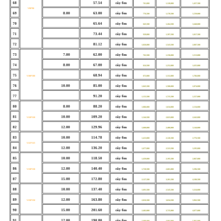
68
57.54
cây 6m
761,000
1,128,000
1,457,500
V90*90
69
8.00
63.00
cây 6m
776,500
1,178,500
1,539,000
70
65.64
cây 6m
845,500
1,264,500
1,640,000
71
73.44
cây 6m
929,000
1,397,500
1,817,500
72
81.12
cây 6m
1,026,000
1,543,500
2,007,500
73
7.00
62.00
cây 6m
762,500
1,158,000
1,513,000
74
8.00
67.00
cây 6m
824,500
1,252,000
1,635,000
75
68.94
cây 6m
V100*100
872,000
1,312,000
1,706,000
76
10.00
85.00
cây 6m
1,045,500
1,588,000
2,074,000
77
91.20
cây 6m
1,153,500
1,735,500
2,257,000
80
8.00
88.20
cây 6m
1,086,000
1,634,000
2,134,000
81
10.00
109.20
cây 6m
V120*120
1,344,500
2,023,000
2,642,000
82
12.00
129.96
cây 6m
1,600,000
2,408,000
3,144,000
83
10.00
114.78
cây 6m
1,413,000
2,126,500
2,776,500
V125*125
84
12.00
136.20
cây 6m
1,677,000
2,523,500
3,295,000
85
10.00
118.50
cây 6m
1,459,000
2,195,500
2,867,000
86
12.00
140.40
cây 6m
V130*130
1,728,500
2,601,000
3,396,500
87
15.00
172.80
cây 6m
2,127,500
3,201,500
4,180,500
88
10.00
137.40
cây 6m
1,691,500
2,545,500
3,324,000
89
12.00
163.80
cây 6m
V150*150
2,016,500
3,034,500
3,962,500
90
15.00
201.60
cây 6m
2,482,000
3,735,000
4,877,000
91
12.00
190.80
cây 6m
3,698,000
4,884,000
5,965,000