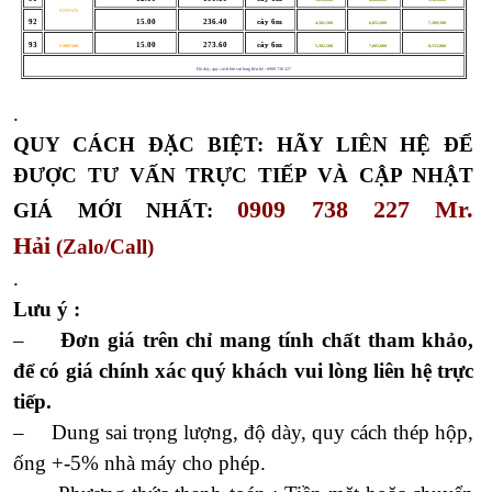
V175*175
92
15.00
236.40
cây 6m
4,581,500
6,051,000
7,389,500
93
15.00
273.60
cây 6m
V200*200
5,302,500
7,003,000
8,553,000
Độ dày, quy cách lớn vui lòng liên hệ : 0909 738 227
.
QUY CÁCH ĐẶC BIỆT: HÃY LIÊN HỆ ĐỂ
ĐƯỢC TƯ VẤN TRỰC TIẾP VÀ CẬP NHẬT
0909 738 227 Mr.
GIÁ MỚI NHẤT:
Hải
(Zalo/Call)
.
Lưu ý :
–
Đơn giá trên chỉ mang tính chất tham khảo,
để có giá chính xác quý khách vui lòng liên hệ trực
tiếp.
– Dung sai trọng lượng, độ dày, quy cách thép hộp,
ống +-5% nhà máy cho phép.