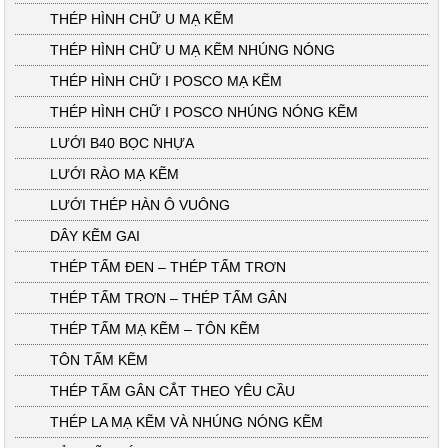
THÉP HÌNH CHỮ U MẠ KẼM
THÉP HÌNH CHỮ U MẠ KẼM NHÚNG NÓNG
THÉP HÌNH CHỮ I POSCO MẠ KẼM
THÉP HÌNH CHỮ I POSCO NHÚNG NÓNG KẼM
LƯỚI B40 BỌC NHỰA
LƯỚI RÀO MẠ KẼM
LƯỚI THÉP HÀN Ô VUÔNG
DÂY KẼM GAI
THÉP TẤM ĐEN – THÉP TẤM TRƠN
THÉP TẤM TRƠN – THÉP TẤM GÂN
THÉP TẤM MẠ KẼM – TÔN KẼM
TÔN TẤM KẼM
THÉP TẤM GÂN CẮT THEO YÊU CẦU
THÉP LA MẠ KẼM VÀ NHÚNG NÓNG KẼM