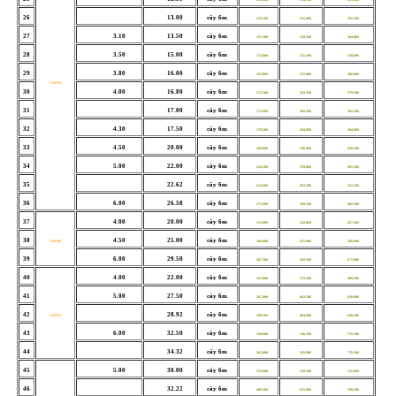
26
13.00
cây 6m
132,500
221,000
292,500
27
3.10
13.50
cây 6m
137,500
229,500
304,000
28
3.50
15.00
cây 6m
153,000
255,500
338,000
29
3.80
16.00
cây 6m
163,000
272,000
360,000
V50*50
30
4.00
16.80
cây 6m
172,500
283,500
379,500
31
17.00
cây 6m
173,000
285,500
382,500
32
4.30
17.50
cây 6m
178,500
294,000
394,000
33
4.50
20.00
cây 6m
204,000
336,000
450,500
34
5.00
22.00
cây 6m
224,500
370,000
495,500
35
22.62
cây 6m
234,000
383,500
512,500
36
6.00
26.58
cây 6m
275,000
450,500
602,500
37
4.00
20.00
cây 6m
211,000
343,000
457,500
38
4.50
25.00
cây 6m
V60*60
260,000
425,000
568,000
39
6.00
29.50
cây 6m
307,500
502,500
671,000
40
4.00
22.00
cây 6m
232,000
372,500
498,500
41
5.00
27.50
cây 6m
287,000
462,500
620,000
42
28.92
cây 6m
V63*63
299,500
484,000
649,500
43
6.00
32.50
cây 6m
339,000
546,500
732,500
44
34.32
cây 6m
363,000
582,000
778,500
45
5.00
30.00
cây 6m
359,000
550,500
722,000
46
32.22
cây 6m
409,500
615,000
799,500