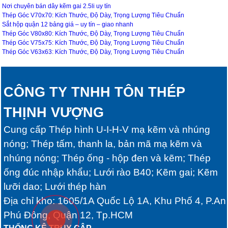
Nơi chuyên bán dây kẽm gai 2.5li uy tín
Thép Góc V70x70: Kích Thước, Độ Dày, Trọng Lượng Tiêu Chuẩn
Sắt hộp quận 12 bảng giá – uy tín – giao nhanh
Thép Góc V80x80: Kích Thước, Độ Dày, Trọng Lượng Tiêu Chuẩn
Thép Góc V75x75: Kích Thước, Độ Dày, Trọng Lượng Tiêu Chuẩn
Thép Góc V63x63: Kích Thước, Độ Dày, Trọng Lượng Tiêu Chuẩn
CÔNG TY TNHH TÔN THÉP
THỊNH VƯỢNG
Cung cấp Thép hình U-I-H-V mạ kẽm và nhúng
nóng; Thép tấm, thanh la, bản mã mạ kẽm và
nhúng nóng; Thép ống - hộp đen và kẽm; Thép
ống đúc nhập khẩu; Lưới rào B40; Kẽm gai; Kẽm
lưỡi dao; Lưới thép hàn
Địa chỉ kho: 1605/1A Quốc Lộ 1A, Khu Phố 4, P.An
Phú Đông, Quận 12, Tp.HCM