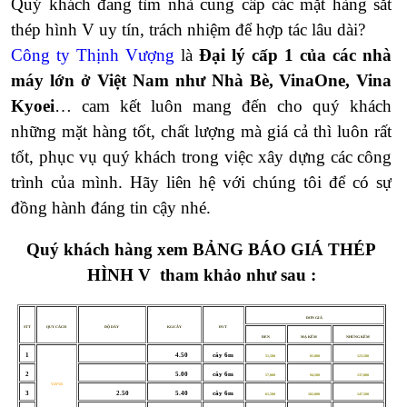
Quý khách đang tìm nhà cung cấp các mặt hàng sắt
thép hình V uy tín, trách nhiệm để hợp tác lâu dài?
Công ty Thịnh Vượng
là
Đại lý cấp 1 của các nhà
máy lớn ở Việt Nam như Nhà Bè, VinaOne, Vina
Kyoei
… cam kết luôn mang đến cho quý khách
những mặt hàng tốt, chất lượng mà giá cả thì luôn rất
tốt, phục vụ quý khách trong việc xây dựng các công
trình của mình. Hãy liên hệ với chúng tôi để có sự
đồng hành đáng tin cậy nhé.
Quý khách hàng xem
BẢNG BÁO GIÁ THÉP
HÌNH V
tham khảo như sau :
ĐƠN GIÁ
STT
QUY CÁCH
ĐỘ DÀY
KG/CÂY
ĐVT
ĐEN
MẠ KẼM
NHÚNG KẼM
1
4.50
cây 6m
51,500
85,000
123,500
2
5.00
cây 6m
57,000
94,500
137,000
V25*25
3
2.50
5.40
cây 6m
61,500
102,000
147,500