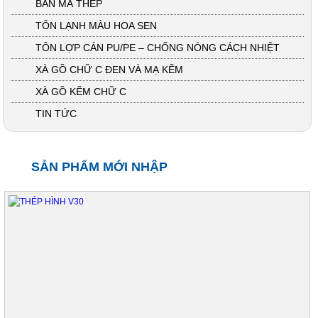
BẢN MÃ THÉP
TÔN LẠNH MÀU HOA SEN
TÔN LỢP CÁN PU/PE – CHỐNG NÓNG CÁCH NHIỆT
XÀ GỒ CHỮ C ĐEN VÀ MẠ KẼM
XÀ GỒ KẼM CHỮ C
TIN TỨC
SẢN PHẨM MỚI NHẬP