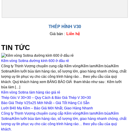
THÉP HÌNH V30
Giá bán :
Liên hệ
TIN TỨC
Kẽm vòng Sotina đường kính 600 ở đâu rẻ
Công ty Thịnh Vượng chuyên cung cấp Kẽm vòng/Kẽm lam/Kẽm búa/Kẽm
Sotina/Kẽm lưỡi búa làm hàng rào, số lượng lớn, giao hàng nhanh chóng, chất
lượng uy tín phục vụ cho các công trình hàng rào… theo yêu cầu của quý
khách. Quý khách hàng xem BẢNG BÁO GIÁ tham khảo như sau : Kẽm lưỡi
búa làm […]
Kẽm vòng Sotina làm hàng rào giá rẻ
Thép Góc V 30×30 – Quy Cách & Báo Giá Thép V 30×30
Báo Giá Thép V25x25 Mới Nhất – Giá Tốt Hàng Có Sẵn
Lưới B40 Mạ Kẽm – Báo Giá Mới Nhất, Giao Hàng Nhanh
Công ty Thịnh Vượng chuyên cung cấp Kẽm vòng/Kẽm lam/Kẽm búa/Kẽm
Sotina/Kẽm lưỡi búa làm hàng rào, số lượng lớn, giao hàng nhanh chóng, chất
lượng uy tín phục vụ cho các công trình hàng rào… theo yêu cầu của quý
khách.