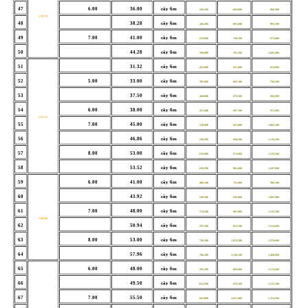
47
6.00
36.00
cây 6m
430,500
660,000
866,000
V70*70
48
38.28
cây 6m
440,500
685,000
903,500
49
7.00
41.00
cây 6m
479,000
740,500
975,000
50
44.28
cây 6m
509,000
791,500
1,045,000
51
31.32
cây 6m
435,000
635,000
814,000
52
5.00
33.00
cây 6m
395,000
605,500
794,500
53
37.50
cây 6m
440,000
679,500
894,000
54
6.00
38.00
cây 6m
455,000
697,500
915,000
V75*75
55
7.00
45.00
cây 6m
538,000
825,000
1,082,500
56
46.86
cây 6m
549,500
848,500
1,116,500
57
8.00
53.00
cây 6m
635,000
973,000
1,276,500
58
53.52
cây 6m
639,500
981,000
1,287,000
59
6.00
41.00
cây 6m
490,500
752,000
986,500
60
43.92
cây 6m
549,500
830,000
1,081,000
61
7.00
48.00
cây 6m
574,500
881,000
1,155,500
V80*80
62
50.94
cây 6m
597,500
922,500
1,214,000
63
8.00
53.00
cây 6m
736,500
1,074,500
1,378,000
64
57.96
cây 6m
766,500
1,136,500
1,468,000
65
6.00
48.00
cây 6m
593,500
899,000
1,174,500
66
49.50
cây 6m
654,500
970,500
1,253,500
67
7.00
55.50
cây 6m
683,000
1,037,000
1,354,500